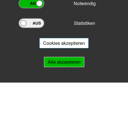
Notwendig
Statistiken
Archivportal Thüringen
Sie wollen mit Ihrem Archiv am Archivportal teilnehmen? Gern stehen
wir
Ihnen beratend zur Seite.
Cookies akzeptieren
Links
Alle akzeptieren
IMPRESSUM
HILFE
Kontakt
Landesarchiv Thüringen