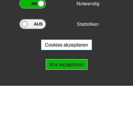
Notwendig
Statistiken
Archivportal Thüringen
Sie wollen mit Ihrem Archiv am Archivportal teilnehmen? Gern stehen
wir
Ihnen beratend zur Seite.
Cookies akzeptieren
Links
Alle akzeptieren
IMPRESSUM
HILFE
Kontakt
Landesarchiv Thüringen