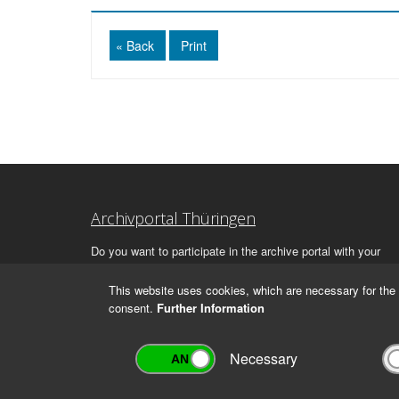
« Back
Print
Archivportal Thüringen
Do you want to participate in the archive portal with your
archive?
We
will be happy to advise you.
This website uses cookies, which are necessary for the 
consent.
Further Information
Necessary