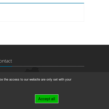
ontact
ndesarchiv Thüringen
ze the access to our website are only set with your
rstallstr. 2
423 Weimar
Accept all