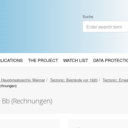
Suche
BLICATIONS
THE PROJECT
WATCH LIST
DATA PROTECTI
– Hauptstaatsarchiv Weimar
Tectonic: Bestände vor 1920
Tectonic: Erne
echnungen)
. Bb (Rechnungen)