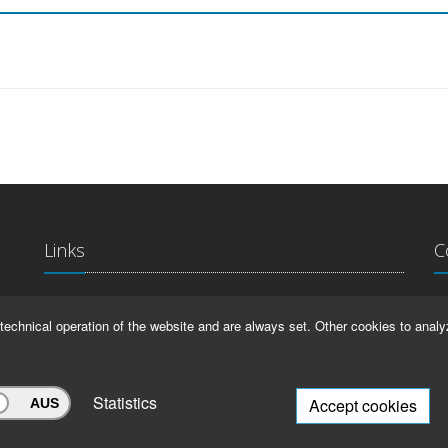
Links
C
La
IMPRINT
technical operation of the website and are always set. Other cookies to analy
Ma
HELP
99
Statistics
Accept cookies