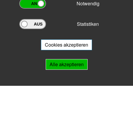
Notwendig
Statistiken
Archivportal Thüringen
Sie wollen mit Ihrem Archiv am Archivportal teilnehmen? Gern stehen
wir
Ihnen beratend zur Seite.
Cookies akzeptieren
Links
Alle akzeptieren
IMPRESSUM
HILFE
Kontakt
Landesarchiv Thüringen