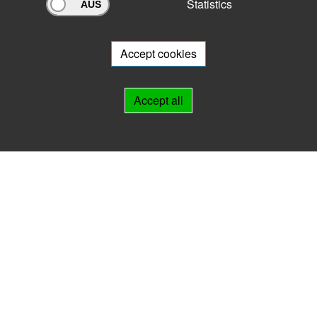
Statistics
Archivportal Thüringen
Do you want to participate in the archive portal with your archive?
We
will be happy to advise you.
Accept cookies
Links
Accept all
IMPRINT
HELP
Contact
Landesarchiv Thüringen
Marstallstr. 2
99423 Weimar