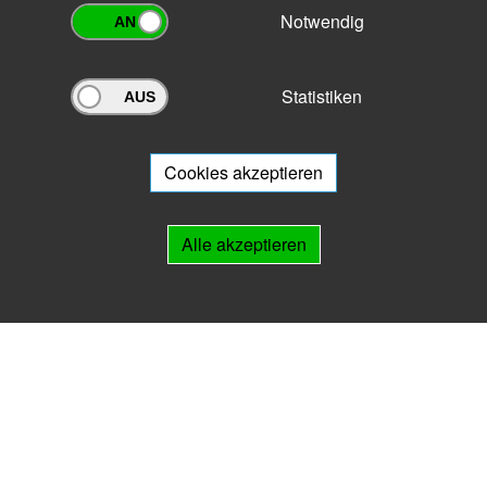
Notwendig
Statistiken
Archivportal Thüringen
Sie wollen mit Ihrem Archiv am Archivportal teilnehmen? Gern stehen
wir
Ihnen beratend zur Seite.
Cookies akzeptieren
Links
Alle akzeptieren
IMPRESSUM
HILFE
Kontakt
Landesarchiv Thüringen