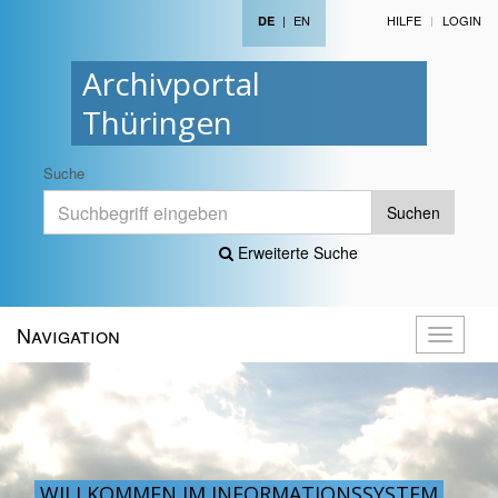
|
EN
HILFE
LOGIN
DE
Archivportal
Thüringen
Suche
Suchen
Erweiterte Suche
Navigation
Navigati
öffnen
WILLKOMMEN IM INFORMATIONSSYSTEM