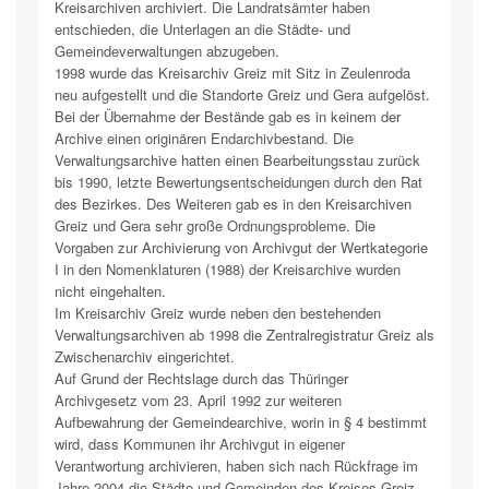
Kreisarchiven archiviert. Die Landratsämter haben
entschieden, die Unterlagen an die Städte- und
Gemeindeverwaltungen abzugeben.
1998 wurde das Kreisarchiv Greiz mit Sitz in Zeulenroda
neu aufgestellt und die Standorte Greiz und Gera aufgelöst.
Bei der Übernahme der Bestände gab es in keinem der
Archive einen originären Endarchivbestand. Die
Verwaltungsarchive hatten einen Bearbeitungsstau zurück
bis 1990, letzte Bewertungsentscheidungen durch den Rat
des Bezirkes. Des Weiteren gab es in den Kreisarchiven
Greiz und Gera sehr große Ordnungsprobleme. Die
Vorgaben zur Archivierung von Archivgut der Wertkategorie
I in den Nomenklaturen (1988) der Kreisarchive wurden
nicht eingehalten.
Im Kreisarchiv Greiz wurde neben den bestehenden
Verwaltungsarchiven ab 1998 die Zentralregistratur Greiz als
Zwischenarchiv eingerichtet.
Auf Grund der Rechtslage durch das Thüringer
Archivgesetz vom 23. April 1992 zur weiteren
Aufbewahrung der Gemeindearchive, worin in § 4 bestimmt
wird, dass Kommunen ihr Archivgut in eigener
Verantwortung archivieren, haben sich nach Rückfrage im
Jahre 2004 die Städte und Gemeinden des Kreises Greiz