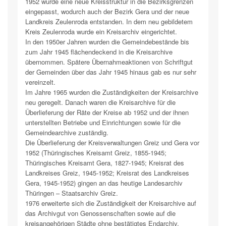
1952 wurde eine neue Kreisstruktur in die Bezirksgrenzen
eingepasst, wodurch auch der Bezirk Gera und der neue
Landkreis Zeulenroda entstanden. In dem neu gebildetem
Kreis Zeulenroda wurde ein Kreisarchiv eingerichtet.
In den 1950er Jahren wurden die Gemeindebestände bis
zum Jahr 1945 flächendeckend in die Kreisarchive
übernommen. Spätere Übernahmeaktionen von Schriftgut
der Gemeinden über das Jahr 1945 hinaus gab es nur sehr
vereinzelt.
Im Jahre 1965 wurden die Zuständigkeiten der Kreisarchive
neu geregelt. Danach waren die Kreisarchive für die
Überlieferung der Räte der Kreise ab 1952 und der ihnen
unterstellten Betriebe und Einrichtungen sowie für die
Gemeindearchive zuständig.
Die Überlieferung der Kreisverwaltungen Greiz und Gera vor
1952 (Thüringisches Kreisamt Greiz, 1855-1945;
Thüringisches Kreisamt Gera, 1827-1945; Kreisrat des
Landkreises Greiz, 1945-1952; Kreisrat des Landkreises
Gera, 1945-1952) gingen an das heutige Landesarchiv
Thüringen – Staatsarchiv Greiz.
1976 erweiterte sich die Zuständigkeit der Kreisarchive auf
das Archivgut von Genossenschaften sowie auf die
kreisangehörigen Städte ohne bestätigtes Endarchiv.