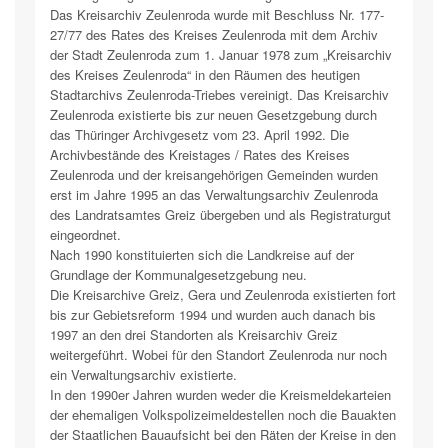
Das Kreisarchiv Zeulenroda wurde mit Beschluss Nr. 177-
27/77 des Rates des Kreises Zeulenroda mit dem Archiv
der Stadt Zeulenroda zum 1. Januar 1978 zum „Kreisarchiv
des Kreises Zeulenroda“ in den Räumen des heutigen
Stadtarchivs Zeulenroda-Triebes vereinigt. Das Kreisarchiv
Zeulenroda existierte bis zur neuen Gesetzgebung durch
das Thüringer Archivgesetz vom 23. April 1992. Die
Archivbestände des Kreistages / Rates des Kreises
Zeulenroda und der kreisangehörigen Gemeinden wurden
erst im Jahre 1995 an das Verwaltungsarchiv Zeulenroda
des Landratsamtes Greiz übergeben und als Registraturgut
eingeordnet.
Nach 1990 konstituierten sich die Landkreise auf der
Grundlage der Kommunalgesetzgebung neu.
Die Kreisarchive Greiz, Gera und Zeulenroda existierten fort
bis zur Gebietsreform 1994 und wurden auch danach bis
1997 an den drei Standorten als Kreisarchiv Greiz
weitergeführt. Wobei für den Standort Zeulenroda nur noch
ein Verwaltungsarchiv existierte.
In den 1990er Jahren wurden weder die Kreismeldekarteien
der ehemaligen Volkspolizeimeldestellen noch die Bauakten
der Staatlichen Bauaufsicht bei den Räten der Kreise in den