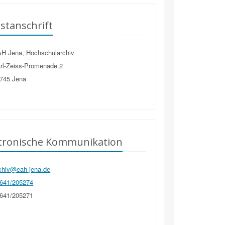
stanschrift
H Jena, Hochschularchiv
rl-Zeiss-Promenade 2
745
Jena
ktronische Kommunikation
chiv@eah-jena.de
641/205274
641/205271