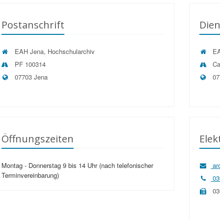
Postanschrift
Dien
EAH Jena, Hochschularchiv
EA
PF 100314
Ca
07703 Jena
07
Öffnungszeiten
Ele
Montag - Donnerstag 9 bis 14 Uhr (nach telefonischer
ar
Terminvereinbarung)
03
03