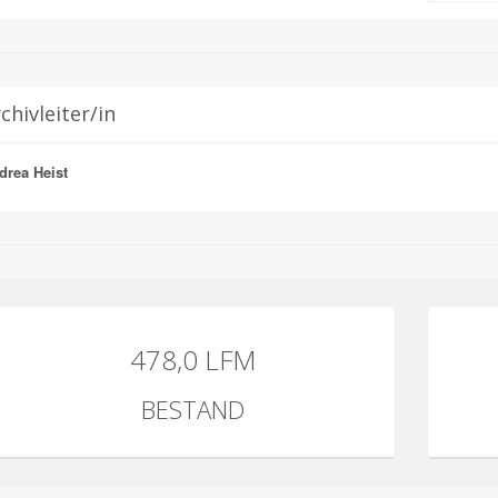
chivleiter/in
drea Heist
478,0 LFM
BESTAND