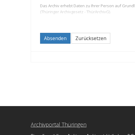
Das Archiv erhebt Daten zu Ihrer Person auf Grund
(Thüringer Archivgesetz - ThürArchivG).
Durch die Kontaktaufnahme mit dem Archiv erteilen S
Sie haben das Recht,
Absenden
Zurücksetzen
Ihre Einwilligung zur Verarbeitung Ihrer Daten
beim Archiv Auskunft zu den über Sie gespei
oder bei unzulässiger Speicherung die Löschu
sich ggf. beim Thüringer Landesbeauftragten 
Absatz 2 Buchstabe d DSGVO).
Pflichtinformationen nach Artikel 13 DSGVO:
Informationen zum
Datenverarbeiter
entnehmen Sie
Ihnen auf Nachfrage benannt.
Art, Quelle und Zweck der Datenerhebung
Die dem Archiv übermittelten personenbezogenen 
Archivbenutzung verarbeitet.
Speicherdauer
Die Unterlagen und Daten, die im Rahmen der Nutzu
Archivportal Thüringen
Aufbewahrungsfristen vernichtet bzw. gelöscht.