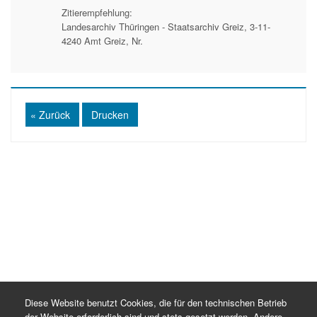
Zitierempfehlung:
Landesarchiv Thüringen - Staatsarchiv Greiz, 3-11-
4240 Amt Greiz, Nr.
« Zurück
Drucken
Diese Website benutzt Cookies, die für den technischen Betrieb
der Website erforderlich sind und stets gesetzt werden. Andere