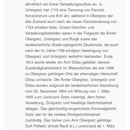
allmählich ein klarer Verwaltungsaufbau an. In
Untergreiz trat 1715 eine Trennung von Kanzlei,
Konsistorium und Amt ein, während in Obergreiz der
alte Zustand auch nach der neuen Kanzleiordnung von
1724 erhalten blieb. Untere Gerichts- und
Verwaltungsbehörden waren in der Folgezeit die Ämter
Obergreiz, Untergreiz und Burgk sowie das
landesherrliche Stadtvogteigericht Zeulenroda, die auch
nach der im Jahre 1768 erfolgten Vereinigung von
Obergreiz und Untergreiz weiterhin bestanden. Ende
1812 wurde wieder ein Amt Dölau gebildet, dessen
Zuständigkeitsbereich im Wesentlichen die seit 1698
zu Obergreiz gehörigen Orte der ehemaligen Herrschaft
Dölau umfasste. Die Ämter Obergreiz, Untergreiz und
Dölau wurden aufgrund der landesherrlichen Verordnung
vom 25. November 1854 mit Wirkung vom 1. März
1855 zum Justizamt Greiz vereinigt, dem fortan
Verwaltung, Ziviljustiz und freiwillige Gerichtsbarkeit
oblagen. Das gleichzeitig eingerichtete Kriminalgericht
Greiz war für die niedere Strafgerichtsbarkeit
zuständig. Das bisher zum Amt Obergreiz gehörige
Dorf Pöllwitz (Anteil Reuß ä.L.) unterstand ab 1. März