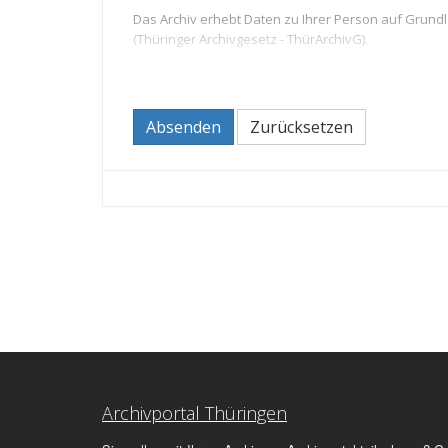
Das Archiv erhebt Daten zu Ihrer Person auf Grund
(Thüringer Archivgesetz - ThürArchivG).
Durch die Kontaktaufnahme mit dem Archiv erteilen S
Sie haben das Recht,
Absenden
Zurücksetzen
Ihre Einwilligung zur Verarbeitung Ihrer Daten
beim Archiv Auskunft zu den über Sie gespei
oder bei unzulässiger Speicherung die Löschu
sich ggf. beim Thüringer Landesbeauftragten 
Absatz 2 Buchstabe d DSGVO).
Pflichtinformationen nach Artikel 13 DSGVO:
Informationen zum
Datenverarbeiter
entnehmen Sie
Ihnen auf Nachfrage benannt.
Art, Quelle und Zweck der Datenerhebung
Die dem Archiv übermittelten personenbezogenen 
Archivbenutzung verarbeitet.
Speicherdauer
Die Unterlagen und Daten, die im Rahmen der Nutzu
Archivportal Thüringen
Aufbewahrungsfristen vernichtet bzw. gelöscht.