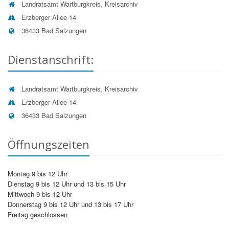
deren Unrichtigkeit eine Berichtigung oder bei
Landratsamt Wartburgkreis, Kreisarchiv
unzulässiger Speicherung die Löschung der Daten
Erzberger Allee 14
zu fordern (Artikel 15 bis 17 DSGVO);
36433 Bad Salzungen
sich ggf. beim Thüringer Landesbeauftragten für
den Datenschutz und die Informationsfreiheit zu
beschweren (Artikel 13 Absatz 2 Buchstabe d
Dienstanschrift:
DSGVO).
Pflichtinformationen nach Artikel 13 DSGVO:
Landratsamt Wartburgkreis, Kreisarchiv
Informationen zum
Datenverarbeiter
entnehmen Sie
Erzberger Allee 14
bitte der Adresse in der rechten Spalte. Der
36433 Bad Salzungen
Datenschutzbeauftragte
wird Ihnen auf Nachfrage
benannt.
Öffnungszeiten
Art, Quelle und Zweck der Datenerhebung
Die dem Archiv übermittelten personenbezogenen Daten
werden zur Bearbeitung Ihres Anliegens im Rahmen der
Archivbenutzung verarbeitet.
Montag 9 bis 12 Uhr
Dienstag 9 bis 12 Uhr und 13 bis 15 Uhr
Speicherdauer
Mittwoch 9 bis 12 Uhr
Die Unterlagen und Daten, die im Rahmen der Nutzung
Donnerstag 9 bis 12 Uhr und 13 bis 17 Uhr
von Archivgut entstehen, werden nach Ablauf der
Freitag geschlossen
jeweiligen behördlichen Aufbewahrungsfristen vernichtet
bzw. gelöscht.