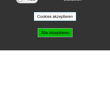
Archivportal Thüringen
Sie wollen mit Ihrem Archiv am Archivportal teilnehmen? Gern stehen
wir
Ihnen beratend zur Seite.
Cookies akzeptieren
Links
Alle akzeptieren
IMPRESSUM
HILFE
Kontakt
Landesarchiv Thüringen
Marstallstr. 2
99423 Weimar