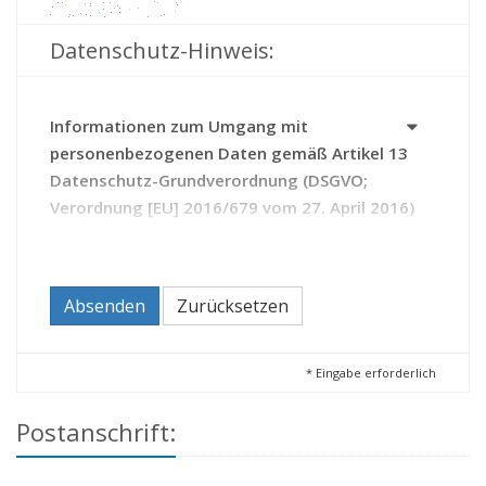
Datenschutz-Hinweis:
Informationen zum Umgang mit
personenbezogenen Daten gemäß Artikel 13
Datenschutz-Grundverordnung (DSGVO;
Verordnung [EU] 2016/679 vom 27. April 2016)
Das Archiv erhebt Daten zu Ihrer Person auf Grundlage
des Thüringer Gesetzes über die Sicherung und Nutzung
von Archivgut (Thüringer Archivgesetz - ThürArchivG).
Absenden
Zurücksetzen
Durch die Kontaktaufnahme mit dem Archiv erteilen Sie
diesem die Einwilligung zur Verarbeitung Ihrer Daten.
Sie haben das Recht,
*
Eingabe erforderlich
Ihre Einwilligung zur Verarbeitung Ihrer Daten
Postanschrift:
jederzeit zu widerrufen (Artikel 21 DSGVO);
beim Archiv Auskunft zu den über Sie
gespeicherten Daten zu beantragen sowie bei