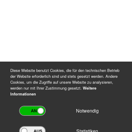
Rechtsgrundlagen für die Datenverarbeitung
DSGVO Artikel 6 Absatz 1 Buchstaben c und e
Thüringer Gesetz über die Sicherung und Nutzung
von Archivgut (ThürArchivG), §§ 7 und 16
Archiv-Benutzungsordnung
Diese Website benutzt Cookies, die für den technischen Betrieb
der Website erforderlich sind und stets gesetzt werden. Andere
Cookies, um die Zugriffe auf unsere Website zu analysieren,
werden nur mit Ihrer Zustimmung gesetzt.
Weitere
Informationen
Notwendig
Statistiken