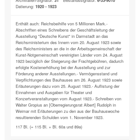
Archivalien-Signatur:
31
Bestandssignatur:
6-33-9010
Datierung:
1920 - 1923
Enthält auch: Reichsbeihilfe von 5 Millionen Mark.-
Abschriften eines Schreibens der Geschäftsleitung der
Ausstellung "Deutsche Kunst" in Darmstadt an das
Reichsministerium des Innern vom 20. August 1923 sowie
des Reichsministers an die in der Arbeitsgemeinschaft der
Kunst-Notgemeinschaft vereinigten Länder vom 24. August
1923 bezüglich der Steigerung der Frachtgebühren, dadurch
erfolgte Kostenerhöhung bei der Ausstellung und zur
Förderung anderer Ausstellungen.- Vermögensstand und
Verpflichtungen des Bauhauses am 26. August 1923 sowie
Erläuterungen dazu vom 25. August 1923.- Auflistung der
Einnahmen und Ausgaben für Theater und
Konzertveranstaltungen vom August 1923.- Schreiben von
Walter Gropius an [Oberregierungsrat Albert] Rudolph in
Weimar mit Erläuterungen zu den aus der Bauhauswoche
resultierenden Schulden vom 1. November 1923.
117 Bl. (= 115 Bl. + Bl. 60a und 89a)