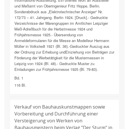
Informations-Ausstellung. Ein offenes Wort an Aussteller
und Meßamt von Oberingenieur Fritz Hoppe, Berlin.
Sonderabdruck aus „Elektrotechnischer Anzeiger“ Nr.
172/73 – 41. Jahrgang. Berlin 1924. [Druck].- Gedruckte
Verzeichnisse der Warengruppen im Amtlichen Leipziger
Meß-Adreßbuch für die Herbstmesse 1924 und
Frühjahrsmesse 1925.- Übersendung von
Anmeldeformularen für die Messe an Modelleur Hermann
Müller in Volkstedt 1921 (Bl. 36).-Gedruckter Auszug aus
der Ordnung zur Erhebung undEinziehung von Beiträgen zur
Förderung der Werbetätigkeit für die Mustermessen in
Leipzig von 1924 (Bl. 48).- Gedruckte Muster zu
Einladungen zur Frühjahrsmesse 1925 (Bl. 79-83).
Bd. 1
116 Bl.
Verkauf von Bauhauskunstmappen sowie
Vorbereitung und Durchführung einer
Versteigerung von Werken von
Bauhausmeistern beim Verlag "Der Sturm" in