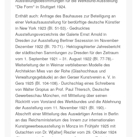
Ausstellungsbestimmungen für die Werkbund-Ausstellung
"Die Form" in Stuttgart 1924.
Enthält auch: Anfrage des Bauhauses zur Beteiligung an
einer Verkaufsausstellung für berdürftige deutsche Künstler
in New York 1923 (Bl. 51-53).- Gedrucktes
Ausstellungsverzeichnis der Galerie Ernst Arnold in
Dresden zur Ausstellung Berliner Sezession im November-
Dezember 1922 (Bl. 70-71).- Hektographierter Jahresbericht
der städtischen Sammlungen zu Dresden für den Zeitraum
vom 1. September 1921 – 31. August 1922 (Bl. 77-78).-
Weiterleitung der in Weimar verbliebenen Modelle des
Architekten Mies van der Rohe (Glashochhaus und
Verwaltungsgebäude) an den Geraer Kunstverein e. V. in
Gera 1925 (Bl. 104-108).- Durchschlag eines Schreibens
von Walter Gropius an Prof. Paul Thiersch, Deutsche
Gewerbeschau München, mit Mitteilung über seinen
Rücktritt vom Vorstand des Werkbundes und die Ablehnung
der Ausstellung vom 11. November 1921 (Bl. 190).-
Abschrift einer Mitteilung des Auswärtigen Amtes in Berlin
an das Reichsministerium des Innern zur internationalen
Kunstgewerbeausstellung in Monza im Frühjahr 1925 mit
Gutachten von Dr. W[alter] Riezler vom 29. Oktober 1924