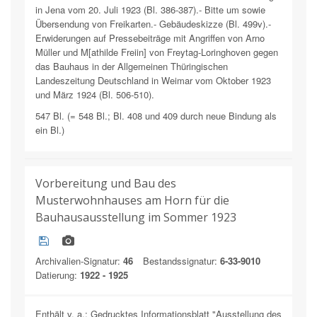
in Jena vom 20. Juli 1923 (Bl. 386-387).- Bitte um sowie
Übersendung von Freikarten.- Gebäudeskizze (Bl. 499v).-
Erwiderungen auf Pressebeiträge mit Angriffen von Arno
Müller und M[athilde Freiin] von Freytag-Loringhoven gegen
das Bauhaus in der Allgemeinen Thüringischen
Landeszeitung Deutschland in Weimar vom Oktober 1923
und März 1924 (Bl. 506-510).
547 Bl. (= 548 Bl.; Bl. 408 und 409 durch neue Bindung als
ein Bl.)
Vorbereitung und Bau des
Musterwohnhauses am Horn für die
Bauhausausstellung im Sommer 1923
Archivalien-Signatur:
46
Bestandssignatur:
6-33-9010
Datierung:
1922 - 1925
Enthält v. a.: Gedrucktes Informationsblatt "Ausstellung des