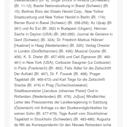
(Bl. 11-12); Basler Nationalzeitung in Basel (Schweiz) (Bl.
15); Berliner Büro der Staats Herold Corp., New Yorker
Staatszeitung und New Yorker Herold in Berlin (Bl. 174);
Berner Bund in Basel (Schweiz) (Bl. 258-259); Az Ujsáp (Bl.
261) und Az Est (Bl. 262) in Budapest (Ungarn); Herman
Sachs in Dayton (USA) (Bl. 283-285); Journal de Genieve in
Genf (Schweiz) (Bl. 324); Dr. Friedrich Markus Hübner/
[Huebner] in Haag (Niederlanden) (Bl. 325); Verlag Chester
in London (Großbritannien) (Bl. 436); Musical Courier (Bl.
456), K. S. Dreier (Bl. 457-459) und Carl Zigrosser (Bl. 460-
461) in New York (USA); Corbusier Saugnier (Le Corbusier)
in Paris (Frankreich) (Bl. 463); Felix Adler für die Zeitschrift
Der Auftakt (Bl. 467), Dr. F. Fousek (Bl. 468), Prager
Tageblatt (Bl. 469-473) und Karl Teige für die Zeitschrift
Stavba (Bl. 474) in Prag (Tschechoslowakei);
Stadtbaumeister [Jacobus Johannes Pieter] Oud in
Rotterdam (Niederlanden) (Bl. 476); Jul[ius] Windbichler,
Leiter des Presseamtes der Landesregierung in Salzburg
(Österreich) mit Anfrage zu den Studienmöglichkeiten für
seinen Sohn (Bl. 477-479); Tage Aurell vom Stockholmer
Tageblatt in Stockholm (Schweden) (Bl. 483-486); Augusta
de Wit als Korrespondentin für den Nieuwe Rotterdam´sche