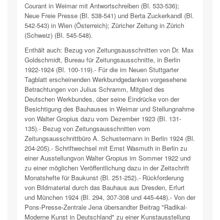
Courant in Weimar mit Antwortschreiben (Bl. 533-536);
Neue Freie Presse (Bl. 538-541) und Berta Zuckerkandl (Bl.
542-543) in Wien (Österreich); Züricher Zeitung in Zürich
(Schweiz) (Bl. 545-548).
Enthält auch: Bezug von Zeitungsausschnitten von Dr. Max
Goldschmidt, Bureau für Zeitungsausschnitte, in Berlin
1922-1924 (Bl. 100-119).- Für die im Neuen Stuttgarter
Tagblatt erscheinenden Werkbundgedanken vorgesehene
Betrachtungen von Julius Schramm, Mitglied des
Deutschen Werkbundes, über seine Eindrücke von der
Besichtigung des Bauhauses in Weimar und Stellungnahme
von Walter Gropius dazu vom Dezember 1923 (Bl. 131-
135).- Bezug von Zeitungsausschnitten vom
Zeitungsausschnittbüro A. Schustermann in Berlin 1924 (Bl.
204-205).- Schriftwechsel mit Ernst Wasmuth in Berlin zu
einer Ausstellungvon Walter Gropius im Sommer 1922 und
zu einer möglichen Veröffentlichung dazu in der Zeitschrift
Monatshefte für Baukunst (Bl. 251-252).- Rückforderung
von Bildmaterial durch das Bauhaus aus Dresden, Erfurt
und München 1924 (Bl. 294, 307-308 und 445-448).- Von der
Pons-Presse-Zentrale Jena übersandter Beitrag "Radikal-
Moderne Kunst in Deutschland" zu einer Kunstausstellung