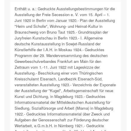
Enthält u. a.: Gedruckte Ausstellungsbestimmungen für die
Ausstellung der Freie Secession e. V. vom 15. April – 1.
Juni 1920 in Berlin vom Januar 1920.- Plan der Ausstellung
"Heim und Scholle", Wohnung- und Heimat-Kultur in
Braunschweig von Bruno Taut 1925.- Grundrissplan der
Juryfreien Kunstschau in Berlin 1923.- I. Allgemeine
deutsche Kunstausstellung in Sowjet-Russland der
Künstlerhilfe der I.A.H. in Moskau 1924.- Gedrucktes
Programm der 29. Wanderversammlung des deutschen
Gewerbeschulverbandes Frankfurt am Main für den
Zeitraum vom 1.-11. Juni 1922 mit Lageskizze der
Ausstellung.- Beschickung einer vom Thüringischen
Kreisschulamt Eisenach, Landbezirk Eisenach-Süd,
veranstalteten Ausstellung 1923.- Verzeichnis der Exponate
der Ausstellung der "Kugel", Arbeitsgemeinschaft für neue
Kunst und Dichtung, in Magdeburg 1923.- Gedrucktes
Informationsmaterial der Mitteldeutschen Ausstellung für
Siedlung, Sozialfürsorge und Arbeit (Miama) in Magdeburg
1922.- Gedrucktes Informationsmaterial über Zweck und
Aufgaben der Genossenschaft zur Förderung deutscher
Wertarbeit, e.G.m.b.H. in Nürnberg 1921.- Gedruckte