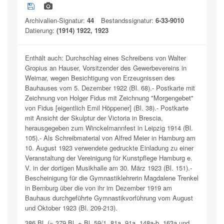
Archivalien-Signatur:
44
Bestandssignatur:
6-33-9010
Datierung:
(1914) 1922, 1923
Enthält auch: Durchschlag eines Schreibens von Walter
Gropius an Hauser, Vorsitzender des Gewerbevereins in
Weimar, wegen Besichtigung von Erzeugnissen des
Bauhauses vom 5. Dezember 1922 (Bl. 68).- Postkarte mit
Zeichnung von Holger Fidus mit Zeichnung "Morgengebet"
von Fidus [eigentlich Emil Höppener] (Bl. 38).- Postkarte
mit Ansicht der Skulptur der Victoria in Brescia,
herausgegeben zum Winckelmannfest in Leipzig 1914 (Bl.
105).- Als Schreibmaterial von Alfred Meier in Hamburg am
10. August 1923 verwendete gedruckte Einladung zu einer
Veranstaltung der Vereinigung für Kunstpflege Hamburg e.
V. in der dortigen Musikhalle am 30. März 1923 (Bl. 151).-
Bescheinigung für die Gymnastiklehrerin Magdalene Trenkel
in Bernburg über die von ihr im Dezember 1919 am
Bauhaus durchgeführte Gymnastikvorführung vom August
und Oktober 1923 (Bl. 209-213).
386 Bl. (= 379 Bl. + Bl. 59/1, 81a, 91a, 148a-b, 163a und