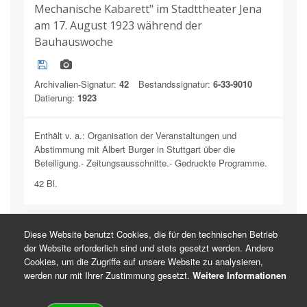
Mechanische Kabarett" im Stadttheater Jena
am 17. August 1923 während der
Bauhauswoche
Archivalien-Signatur:
42
Bestandssignatur:
6-33-9010
Datierung:
1923
Enthält v. a.: Organisation der Veranstaltungen und
Abstimmung mit Albert Burger in Stuttgart über die
Beteiligung.- Zeitungsausschnitte.- Gedruckte Programme.
42 Bl.
Diese Website benutzt Cookies, die für den technischen Betrieb
Ausleihe von Wechselrahmen bei Museen und
der Website erforderlich sind und stets gesetzt werden. Andere
Kunstvereinigungen für das Aufhängen von
Cookies, um die Zugriffe auf unsere Website zu analysieren,
Bildern auf der Bauhausausstellung im
werden nur mit Ihrer Zustimmung gesetzt.
Weitere Informationen
Sommer 1923