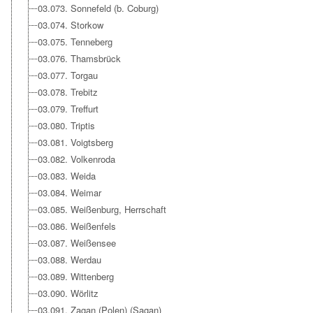
03.073. Sonnefeld (b. Coburg)
03.074. Storkow
03.075. Tenneberg
03.076. Thamsbrück
03.077. Torgau
03.078. Trebitz
03.079. Treffurt
03.080. Triptis
03.081. Voigtsberg
03.082. Volkenroda
03.083. Weida
03.084. Weimar
03.085. Weißenburg, Herrschaft
03.086. Weißenfels
03.087. Weißensee
03.088. Werdau
03.089. Wittenberg
03.090. Wörlitz
03.091. Zagan (Polen) (Sagan)