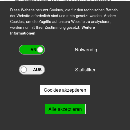
Datierung:
o. D. [16. Jh.]
Diese Website benutzt Cookies, die für den technischen Betrieb
der Website erforderlich sind und stets gesetzt werden. Andere
Cookies, um die Zugriffe auf unsere Website zu analysieren,
werden nur mit Ihrer Zustimmung gesetzt.
Jahresrechnung der Ausrichtungen des Amtes
Weitere
Informationen
Eilenburg
von Mittwoch nach Exaudi 1505 bis
Mittwoch nach Laetare 1506
Notwendig
Archivalien-Signatur:
1151
Bestandssignatur:
6-11-0028
Datierung:
7. Mai 1505 - 25. März 1506
Statistiken
Jahresrechnung der Ausrichtungen des Amtes
Cookies akzeptieren
Eilenburg
von Mittwoch Exaltatio Crucis eines
ungenannten Jahres bis Mittwoch nach
Quasimodogeniti des folgenden Jahres
Alle akzeptieren
Archivalien-Signatur:
1152
Bestandssignatur:
6-11-0028