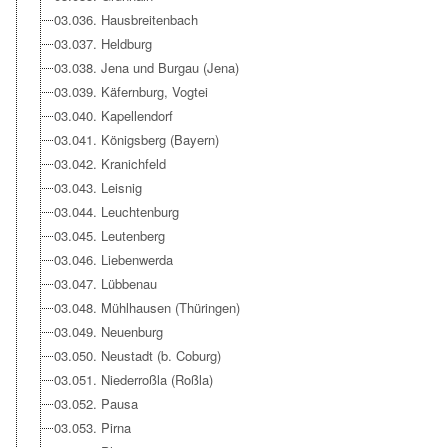
03.036. Hausbreitenbach
03.037. Heldburg
03.038. Jena und Burgau (Jena)
03.039. Käfernburg, Vogtei
03.040. Kapellendorf
03.041. Königsberg (Bayern)
03.042. Kranichfeld
03.043. Leisnig
03.044. Leuchtenburg
03.045. Leutenberg
03.046. Liebenwerda
03.047. Lübbenau
03.048. Mühlhausen (Thüringen)
03.049. Neuenburg
03.050. Neustadt (b. Coburg)
03.051. Niederroßla (Roßla)
03.052. Pausa
03.053. Pirna