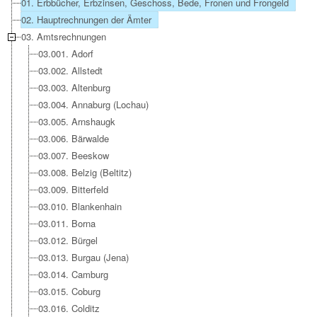
01. Erbbücher, Erbzinsen, Geschoss, Bede, Fronen und Frongeld
02. Hauptrechnungen der Ämter
03. Amtsrechnungen
03.001. Adorf
03.002. Allstedt
03.003. Altenburg
03.004. Annaburg (Lochau)
03.005. Arnshaugk
03.006. Bärwalde
03.007. Beeskow
03.008. Belzig (Beltitz)
03.009. Bitterfeld
03.010. Blankenhain
03.011. Borna
03.012. Bürgel
03.013. Burgau (Jena)
03.014. Camburg
03.015. Coburg
03.016. Colditz