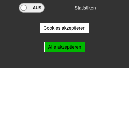
Statistiken
Archivportal Thüringen
Sie wollen mit Ihrem Archiv am Archivportal teilnehmen? Gern stehen
wir
Ihnen beratend zur Seite.
Cookies akzeptieren
Links
Alle akzeptieren
IMPRESSUM
HILFE
Kontakt
Landesarchiv Thüringen
Marstallstr. 2
99423 Weimar