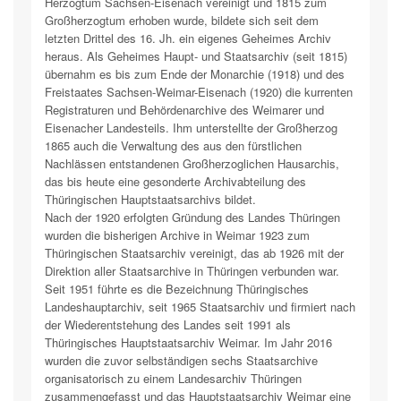
Herzogtum Sachsen-Eisenach vereinigt und 1815 zum
Großherzogtum erhoben wurde, bildete sich seit dem
letzten Drittel des 16. Jh. ein eigenes Geheimes Archiv
heraus. Als Geheimes Haupt- und Staatsarchiv (seit 1815)
übernahm es bis zum Ende der Monarchie (1918) und des
Freistaates Sachsen-Weimar-Eisenach (1920) die kurrenten
Registraturen und Behördenarchive des Weimarer und
Eisenacher Landesteils. Ihm unterstellte der Großherzog
1865 auch die Verwaltung des aus den fürstlichen
Nachlässen entstandenen Großherzoglichen Hausarchis,
das bis heute eine gesonderte Archivabteilung des
Thüringischen Hauptstaatsarchivs bildet.
Nach der 1920 erfolgten Gründung des Landes Thüringen
wurden die bisherigen Archive in Weimar 1923 zum
Thüringischen Staatsarchiv vereinigt, das ab 1926 mit der
Direktion aller Staatsarchive in Thüringen verbunden war.
Seit 1951 führte es die Bezeichnung Thüringisches
Landeshauptarchiv, seit 1965 Staatsarchiv und firmiert nach
der Wiederentstehung des Landes seit 1991 als
Thüringisches Hauptstaatsarchiv Weimar. Im Jahr 2016
wurden die zuvor selbständigen sechs Staatsarchive
organisatorisch zu einem Landesarchiv Thüringen
zusammengefasst und das Hauptstaatsarchiv Weimar eine