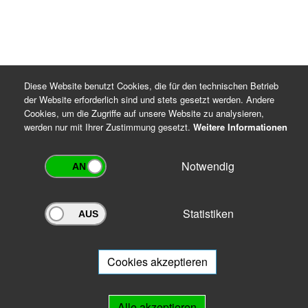
Diese Website benutzt Cookies, die für den technischen Betrieb
der Website erforderlich sind und stets gesetzt werden. Andere
Cookies, um die Zugriffe auf unsere Website zu analysieren,
werden nur mit Ihrer Zustimmung gesetzt.
Weitere Informationen
Notwendig
Archivportal Thüringen
Sie wollen mit Ihrem Archiv am Archivportal teilnehmen? Gern stehen
Statistiken
wir
Ihnen beratend zur Seite.
Cookies akzeptieren
Links
Alle akzeptieren