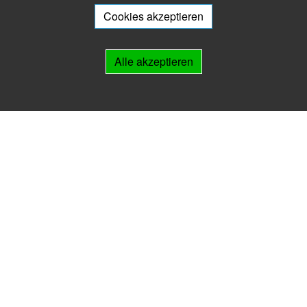
wir
Ihnen beratend zur Seite.
Cookies akzeptieren
Links
Alle akzeptieren
IMPRESSUM
HILFE
Kontakt
Landesarchiv Thüringen
Marstallstr. 2
99423 Weimar