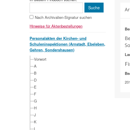
Ar
Nach Archivalien-Signatur suchen
Hinweise für Aktenbestellungen
Be
Be
Personalakten der Kirchen- und
Schuleninspektionen (Arnstadt, Ebeleben,
So
Gehren, Sondershausen)
Lau
Vorwort
F
A
B
Be
D
20
E
F
G
H
J
K
L