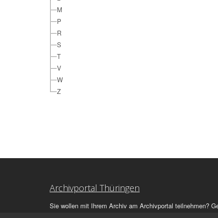
M
P
R
S
T
V
W
Z
Archivportal Thüringen
Sie wollen mit Ihrem Archiv am Archivportal teilnehmen? G
stehen
wir
Ihnen beratend zur Seite.