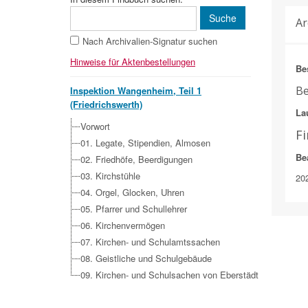
Ar
Nach Archivalien-Signatur suchen
Hinweise für Aktenbestellungen
Be
Be
Inspektion Wangenheim, Teil 1
(Friedrichswerth)
Lau
Vorwort
F
01. Legate, Stipendien, Almosen
Be
02. Friedhöfe, Beerdigungen
03. Kirchstühle
20
04. Orgel, Glocken, Uhren
05. Pfarrer und Schullehrer
06. Kirchenvermögen
07. Kirchen- und Schulamtssachen
08. Geistliche und Schulgebäude
09. Kirchen- und Schulsachen von Eberstädt