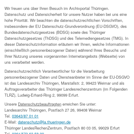
Wir freuen uns über Ihren Besuch im Archivportal Thüringen.
Datenschutz und Datensicherheit für unsere Nutzer haben bei uns eine
hohe Priorität. Wir beachten die datenschutzrechtlichen Vorschriften,
insbesondere der EU Datenschutz-Grundverordnung (EU-DSGVO), des
Bundesdatenschutzgesetzes (BDSG) sowie des Thüringer
Datenschutzgesetzes (ThDSG) und des Telemediengesetzes (TMG). In
dieser Datenschutzinformation erläutern wir Ihnen, welche Informationen
(einschließlich personenbezogener Daten) während Ihres Besuchs und
Ihrer Nutzung unseres vorgenannten Internetangebots (Webseite) von
uns verarbeitet werden.
Datenschutzrechtlich Verantwortlicher für die Verarbeitung
personenbezogener Daten und Diensteanbieter im Sinne der EU-DSGVO
ist das Landesarchiv Thüringen, Marstallstr. 2, 99423 Weimar und als
Auftragsverarbeiter das Thüringer Landesrechenzentrum (im Folgenden
TLRZ), Ludwig-Erhard-Ring 2, 99099 Erfurt.
Unsere
Datenschutzbeauftragten
erreichen Sie unter:
Landesarchiv Thüringen, Postfach 27 26, 99408 Weimar
Tel.
03643/87 01 01
E-Mail:
datenschutz@la.thueringen.de
Thüringer LandesRechenZentrum, Postfach 80 03 05, 99029 Erfurt
Tel.
0361/573 63 58 00