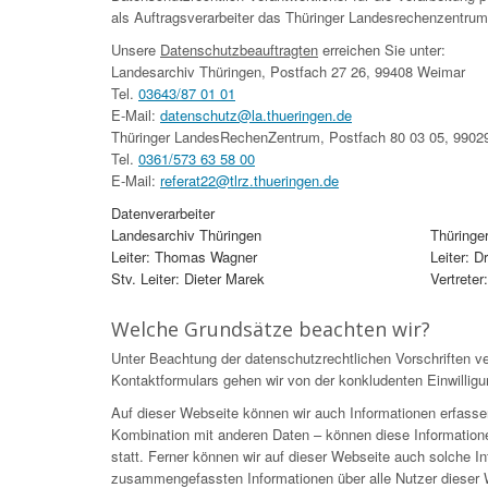
als Auftragsverarbeiter das Thüringer Landesrechenzentrum
Unsere
Datenschutzbeauftragten
erreichen Sie unter:
Landesarchiv Thüringen, Postfach 27 26, 99408 Weimar
Tel.
03643/87 01 01
E-Mail:
datenschutz@la.thueringen.de
Thüringer LandesRechenZentrum, Postfach 80 03 05, 99029
Tel.
0361/573 63 58 00
E-Mail:
referat22@tlrz.thueringen.de
Datenverarbeiter
Landesarchiv Thüringen
Thüringe
Leiter: Thomas Wagner
Leiter: 
Stv. Leiter: Dieter Marek
Vertreter
Welche Grundsätze beachten wir?
Unter Beachtung der datenschutzrechtlichen Vorschriften ve
Kontaktformulars gehen wir von der konkludenten Einwilligu
Auf dieser Webseite können wir auch Informationen erfasse
Kombination mit anderen Daten – können diese Information
statt. Ferner können wir auf dieser Webseite auch solche Inf
zusammengefassten Informationen über alle Nutzer dieser W