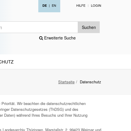
|
EN
HILFE
LOGIN
DE
Suchen
Erweiterte Suche
CHUTZ
Startseite
Datenschutz
Priorität. Wir beachten die datenschutzrechtlichen
ringer Datenschutzgesetzes (ThDSG) und des
ner Daten) während Ihres Besuchs und Ihrer Nutzung
s Landesarchiv Thüringen, Marstallstr. 2, 99423 Weimar und