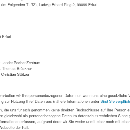
 (im Folgenden TLRZ), Ludwig-Erhard-Ring 2, 99099 Erfurt.
 Erfurt
r LandesRechenZentrum
Dr. Thomas Brückner
: Christian Stötzer
rarbeiten wir Ihre personenbezogenen Daten nur, wenn uns eine gesetzliche V
ng zur Nutzung Ihrer Daten aus (nähere Informationen unter
Sind Sie verpflich
n, die uns für sich genommen keine direkten Rückschlüsse auf Ihre Person e
en gleichwohl als personenbezogene Daten im datenschutzrechtlichen Sinne 
ormationen erfassen, aufgrund derer wir Sie weder unmittelbar noch mittelbar i
ebseite der Fall.