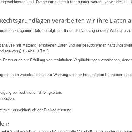
ausgeschlossen sind. Die gesammelten Informationen werden verwendet, um 
Rechtsgrundlagen verarbeiten wir Ihre Daten a
n personenbezogenen Daten erfolgt, um Ihnen die Nutzung unserer Webseite zu
Webanalyse mit Matomo) erhobenen Daten und der pseudonymen Nutzungsprofil
undlage von § 15 Abs. 3 TMG.
ten auch zur Erfüllung von rechtlichen Verpflichtungen verarbeiten, denen wi
 vorgenannten Zwecke hinaus zur Wahrung unserer berechtigten Interessen oder 
igung bei rechtlichen Streitigkeiten,
nikation,
igkeit einschließlich der Risikosteuerung.
len?
mular-Service sicherstellen zu können ist die Verarbeitung folgender perso