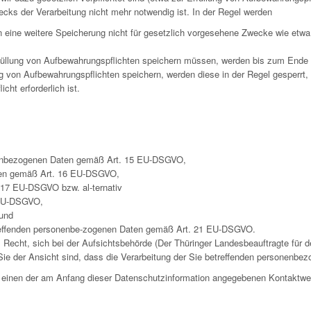
ecks der Verarbeitung nicht mehr notwendig ist. In der Regel werden
rn eine weitere Speicherung nicht für gesetzlich vorgesehene Zwecke wie et
füllung von Aufbewahrungspflichten speichern müssen, werden bis zum Ende d
g von Aufbewahrungspflichten speichern, werden diese in der Regel gesperrt,
ht erforderlich ist.
onenbezogenen Daten gemäß Art. 15 EU-DSGVO,
Daten gemäß Art. 16 EU-DSGVO,
17 EU-DSGVO bzw. al-ternativ
 EU-DSGVO,
und
treffenden personenbe-zogenen Daten gemäß Art. 21 EU-DSGVO.
cht, sich bei der Aufsichtsbehörde (Der Thüringer Landesbeauftragte für de
ie der Ansicht sind, dass die Verarbeitung der Sie betreffenden personenbez
er einen der am Anfang dieser Datenschutzinformation angegebenen Kontaktw