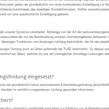
formulars gehen wir grundsätzlich von einer konkludenten Einwilligung zur N
 imDatenschutzhinweis des jeweiligen Kontaktformulars. Sollten ausnahmswei
nzend um eine ausdrückliche Einwilligung gebeten.
alb unserer Systeme verarbeitet. Abhängig von der Art der personenbezogen
nsbesondere die mit der Bereitstellung unseres Internetangebotes befassten 
 diejenigen Funktionen und denjenigen Umfang beschränkt, der für den jeweili
ssigen Umfang auch an Dritte außerhalb der TLRZ übermitteln. Zu diesen ex
nkfurt am Main), welcher für uns auf vertraglicher Grundlage Leistungen erb
.
ungsfindung eingesetzt?
 wir grundsätzlich keine automatisierte Entscheidungsfindung (einschließli
ie hierüber im rechtlich vorgesehenen Umfang gesondert informieren.
chert?
wir dazu gesetzlich verpflichtet sind (etwa zur Erfüllung von Aufbewahrungs