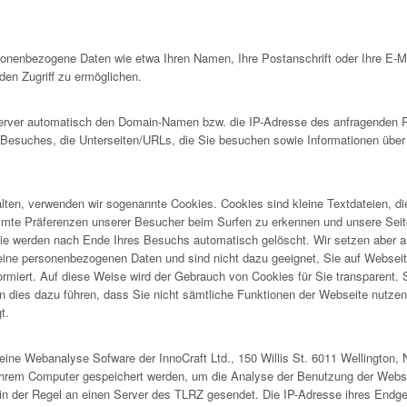
rsonenbezogene Daten wie etwa Ihren Namen, Ihre Postanschrift oder Ihre E-
en Zugriff zu ermöglichen.
ver automatisch den Domain-Namen bzw. die IP-Adresse des anfragenden Rec
s Besuches, die Unterseiten/URLs, die Sie besuchen sowie Informationen über
lten, verwenden wir sogenannte Cookies. Cookies sind kleine Textdateien, d
immte Präferenzen unserer Besucher beim Surfen zu erkennen und unsere Seit
e werden nach Ende Ihres Besuchs automatisch gelöscht. Wir setzen aber a
ne personenbezogenen Daten und sind nicht dazu geeignet, Sie auf Webseiten 
formiert. Auf diese Weise wird der Gebrauch von Cookies für Sie transparent.
 dies dazu führen, dass Sie nicht sämtliche Funktionen der Webseite nutzen k
t.
ine Webanalyse Sofware der InnoCraft Ltd., 150 Willis St. 6011 Wellington, 
Ihrem Computer gespeichert werden, um die Analyse der Benutzung der Webse
in der Regel an einen Server des TLRZ gesendet. Die IP-Adresse ihres Endge