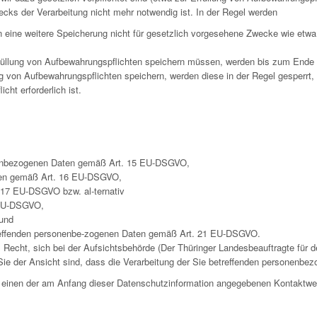
ecks der Verarbeitung nicht mehr notwendig ist. In der Regel werden
rn eine weitere Speicherung nicht für gesetzlich vorgesehene Zwecke wie et
füllung von Aufbewahrungspflichten speichern müssen, werden bis zum Ende d
g von Aufbewahrungspflichten speichern, werden diese in der Regel gesperrt,
ht erforderlich ist.
onenbezogenen Daten gemäß Art. 15 EU-DSGVO,
Daten gemäß Art. 16 EU-DSGVO,
17 EU-DSGVO bzw. al-ternativ
 EU-DSGVO,
und
treffenden personenbe-zogenen Daten gemäß Art. 21 EU-DSGVO.
cht, sich bei der Aufsichtsbehörde (Der Thüringer Landesbeauftragte für de
ie der Ansicht sind, dass die Verarbeitung der Sie betreffenden personenbez
er einen der am Anfang dieser Datenschutzinformation angegebenen Kontaktw