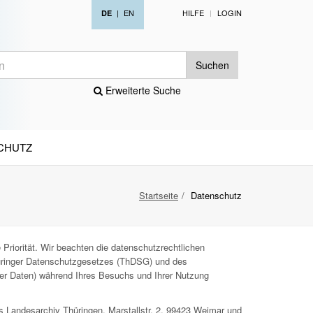
|
EN
HILFE
LOGIN
DE
Suchen
Erweiterte Suche
CHUTZ
Startseite
Datenschutz
Priorität. Wir beachten die datenschutzrechtlichen
ringer Datenschutzgesetzes (ThDSG) und des
ner Daten) während Ihres Besuchs und Ihrer Nutzung
s Landesarchiv Thüringen, Marstallstr. 2, 99423 Weimar und