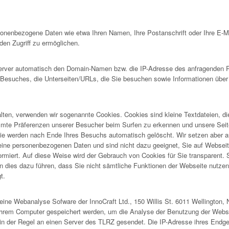
rsonenbezogene Daten wie etwa Ihren Namen, Ihre Postanschrift oder Ihre E-
en Zugriff zu ermöglichen.
ver automatisch den Domain-Namen bzw. die IP-Adresse des anfragenden Rec
s Besuches, die Unterseiten/URLs, die Sie besuchen sowie Informationen über
lten, verwenden wir sogenannte Cookies. Cookies sind kleine Textdateien, d
immte Präferenzen unserer Besucher beim Surfen zu erkennen und unsere Seit
e werden nach Ende Ihres Besuchs automatisch gelöscht. Wir setzen aber a
ne personenbezogenen Daten und sind nicht dazu geeignet, Sie auf Webseiten 
formiert. Auf diese Weise wird der Gebrauch von Cookies für Sie transparent.
 dies dazu führen, dass Sie nicht sämtliche Funktionen der Webseite nutzen k
t.
ine Webanalyse Sofware der InnoCraft Ltd., 150 Willis St. 6011 Wellington, 
Ihrem Computer gespeichert werden, um die Analyse der Benutzung der Webse
in der Regel an einen Server des TLRZ gesendet. Die IP-Adresse ihres Endge