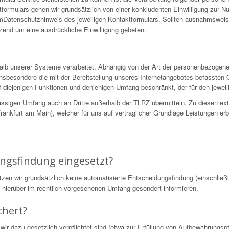
formulars gehen wir grundsätzlich von einer konkludenten Einwilligung zur N
 imDatenschutzhinweis des jeweiligen Kontaktformulars. Sollten ausnahmswei
nzend um eine ausdrückliche Einwilligung gebeten.
alb unserer Systeme verarbeitet. Abhängig von der Art der personenbezogen
nsbesondere die mit der Bereitstellung unseres Internetangebotes befassten 
 diejenigen Funktionen und denjenigen Umfang beschränkt, der für den jeweili
ssigen Umfang auch an Dritte außerhalb der TLRZ übermitteln. Zu diesen ex
nkfurt am Main), welcher für uns auf vertraglicher Grundlage Leistungen erb
.
ungsfindung eingesetzt?
 wir grundsätzlich keine automatisierte Entscheidungsfindung (einschließli
ie hierüber im rechtlich vorgesehenen Umfang gesondert informieren.
chert?
wir dazu gesetzlich verpflichtet sind (etwa zur Erfüllung von Aufbewahrungs