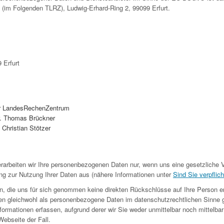
 (im Folgenden TLRZ), Ludwig-Erhard-Ring 2, 99099 Erfurt.
 Erfurt
r LandesRechenZentrum
Dr. Thomas Brückner
: Christian Stötzer
rarbeiten wir Ihre personenbezogenen Daten nur, wenn uns eine gesetzliche V
ng zur Nutzung Ihrer Daten aus (nähere Informationen unter
Sind Sie verpflich
n, die uns für sich genommen keine direkten Rückschlüsse auf Ihre Person e
en gleichwohl als personenbezogene Daten im datenschutzrechtlichen Sinne 
ormationen erfassen, aufgrund derer wir Sie weder unmittelbar noch mittelbar i
ebseite der Fall.