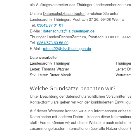
als Auftragsverarbeiter das Thüringer Landesrechenzentrum
Unsere
Datenschutzbeauftragten
erreichen Sie unter:
Landesarchiv Thüringen, Postfach 27 26, 99408 Weimar
Tel.
03643/87 01 01
E-Mail:
datenschutz@la.thueringen.de
Thüringer LandesRechenZentrum, Postfach 80 03 05, 99029
Tel.
0361/573 63 58 00
E-Mail:
referat22@tlrz.thueringen.de
Datenverarbeiter
Landesarchiv Thüringen
Thüringe
Leiter: Thomas Wagner
Leiter: 
Stv. Leiter: Dieter Marek
Vertreter
Welche Grundsätze beachten wir?
Unter Beachtung der datenschutzrechtlichen Vorschriften ve
Kontaktformulars gehen wir von der konkludenten Einwilligu
Auf dieser Webseite können wir auch Informationen erfasse
Kombination mit anderen Daten – können diese Information
statt. Ferner können wir auf dieser Webseite auch solche Inf
zusammengefassten Informationen über alle Nutzer dieser W