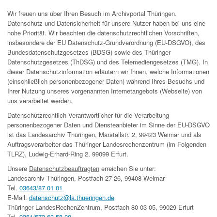
Wir freuen uns über Ihren Besuch im Archivportal Thüringen.
Datenschutz und Datensicherheit für unsere Nutzer haben bei uns eine
hohe Priorität. Wir beachten die datenschutzrechtlichen Vorschriften,
insbesondere der EU Datenschutz-Grundverordnung (EU-DSGVO), des
Bundesdatenschutzgesetzes (BDSG) sowie des Thüringer
Datenschutzgesetzes (ThDSG) und des Telemediengesetzes (TMG). In
dieser Datenschutzinformation erläutern wir Ihnen, welche Informationen
(einschließlich personenbezogener Daten) während Ihres Besuchs und
Ihrer Nutzung unseres vorgenannten Internetangebots (Webseite) von
uns verarbeitet werden.
Datenschutzrechtlich Verantwortlicher für die Verarbeitung
personenbezogener Daten und Diensteanbieter im Sinne der EU-DSGVO
ist das Landesarchiv Thüringen, Marstallstr. 2, 99423 Weimar und als
Auftragsverarbeiter das Thüringer Landesrechenzentrum (im Folgenden
TLRZ), Ludwig-Erhard-Ring 2, 99099 Erfurt.
Unsere
Datenschutzbeauftragten
erreichen Sie unter:
Landesarchiv Thüringen, Postfach 27 26, 99408 Weimar
Tel.
03643/87 01 01
E-Mail:
datenschutz@la.thueringen.de
Thüringer LandesRechenZentrum, Postfach 80 03 05, 99029 Erfurt
Tel.
0361/573 63 58 00