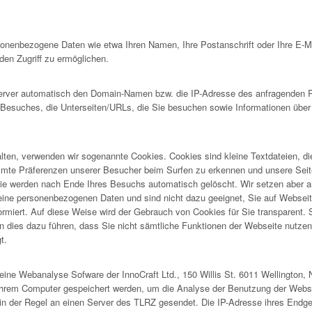
rsonenbezogene Daten wie etwa Ihren Namen, Ihre Postanschrift oder Ihre E-
en Zugriff zu ermöglichen.
ver automatisch den Domain-Namen bzw. die IP-Adresse des anfragenden Rec
s Besuches, die Unterseiten/URLs, die Sie besuchen sowie Informationen über
lten, verwenden wir sogenannte Cookies. Cookies sind kleine Textdateien, d
immte Präferenzen unserer Besucher beim Surfen zu erkennen und unsere Seit
e werden nach Ende Ihres Besuchs automatisch gelöscht. Wir setzen aber a
ne personenbezogenen Daten und sind nicht dazu geeignet, Sie auf Webseiten 
formiert. Auf diese Weise wird der Gebrauch von Cookies für Sie transparent.
 dies dazu führen, dass Sie nicht sämtliche Funktionen der Webseite nutzen k
t.
ine Webanalyse Sofware der InnoCraft Ltd., 150 Willis St. 6011 Wellington, 
Ihrem Computer gespeichert werden, um die Analyse der Benutzung der Webse
in der Regel an einen Server des TLRZ gesendet. Die IP-Adresse ihres Endge