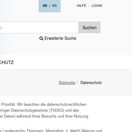
|
EN
HILFE
LOGIN
DE
Suchen
Erweiterte Suche
CHUTZ
Startseite
Datenschutz
Priorität. Wir beachten die datenschutzrechtlichen
ringer Datenschutzgesetzes (ThDSG) und des
ner Daten) während Ihres Besuchs und Ihrer Nutzung
s Landesarchiv Thüringen, Marstallstr. 2, 99423 Weimar und