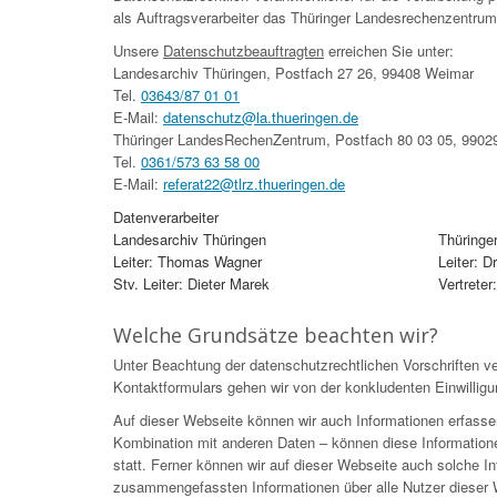
als Auftragsverarbeiter das Thüringer Landesrechenzentrum
Unsere
Datenschutzbeauftragten
erreichen Sie unter:
Landesarchiv Thüringen, Postfach 27 26, 99408 Weimar
Tel.
03643/87 01 01
E-Mail:
datenschutz@la.thueringen.de
Thüringer LandesRechenZentrum, Postfach 80 03 05, 99029
Tel.
0361/573 63 58 00
E-Mail:
referat22@tlrz.thueringen.de
Datenverarbeiter
Landesarchiv Thüringen
Thüringe
Leiter: Thomas Wagner
Leiter: 
Stv. Leiter: Dieter Marek
Vertreter
Welche Grundsätze beachten wir?
Unter Beachtung der datenschutzrechtlichen Vorschriften ve
Kontaktformulars gehen wir von der konkludenten Einwilligu
Auf dieser Webseite können wir auch Informationen erfasse
Kombination mit anderen Daten – können diese Information
statt. Ferner können wir auf dieser Webseite auch solche Inf
zusammengefassten Informationen über alle Nutzer dieser W