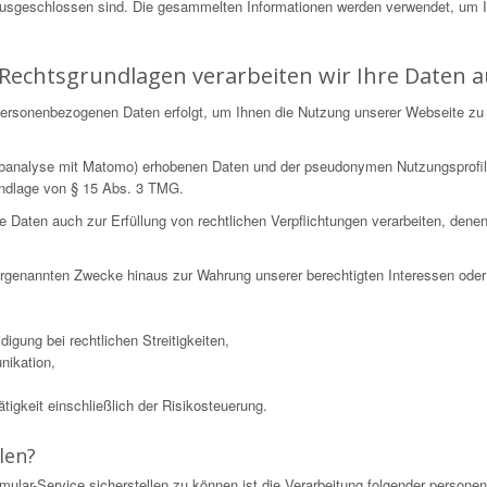
ausgeschlossen sind. Die gesammelten Informationen werden verwendet, um 
Rechtsgrundlagen verarbeiten wir Ihre Daten a
n personenbezogenen Daten erfolgt, um Ihnen die Nutzung unserer Webseite zu
Webanalyse mit Matomo) erhobenen Daten und der pseudonymen Nutzungsprofil
undlage von § 15 Abs. 3 TMG.
ten auch zur Erfüllung von rechtlichen Verpflichtungen verarbeiten, denen wi
 vorgenannten Zwecke hinaus zur Wahrung unserer berechtigten Interessen oder 
igung bei rechtlichen Streitigkeiten,
nikation,
igkeit einschließlich der Risikosteuerung.
len?
mular-Service sicherstellen zu können ist die Verarbeitung folgender perso