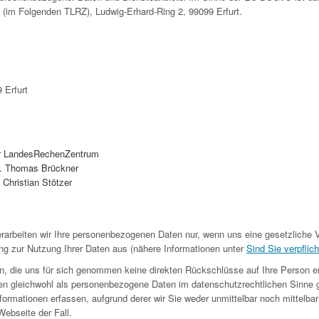
 (im Folgenden TLRZ), Ludwig-Erhard-Ring 2, 99099 Erfurt.
 Erfurt
r LandesRechenZentrum
Dr. Thomas Brückner
: Christian Stötzer
rarbeiten wir Ihre personenbezogenen Daten nur, wenn uns eine gesetzliche V
ng zur Nutzung Ihrer Daten aus (nähere Informationen unter
Sind Sie verpflich
n, die uns für sich genommen keine direkten Rückschlüsse auf Ihre Person e
en gleichwohl als personenbezogene Daten im datenschutzrechtlichen Sinne 
ormationen erfassen, aufgrund derer wir Sie weder unmittelbar noch mittelbar i
ebseite der Fall.