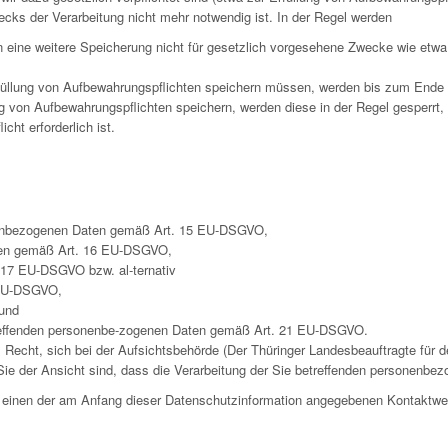
ecks der Verarbeitung nicht mehr notwendig ist. In der Regel werden
rn eine weitere Speicherung nicht für gesetzlich vorgesehene Zwecke wie et
füllung von Aufbewahrungspflichten speichern müssen, werden bis zum Ende d
g von Aufbewahrungspflichten speichern, werden diese in der Regel gesperrt,
ht erforderlich ist.
onenbezogenen Daten gemäß Art. 15 EU-DSGVO,
Daten gemäß Art. 16 EU-DSGVO,
17 EU-DSGVO bzw. al-ternativ
 EU-DSGVO,
und
treffenden personenbe-zogenen Daten gemäß Art. 21 EU-DSGVO.
cht, sich bei der Aufsichtsbehörde (Der Thüringer Landesbeauftragte für de
ie der Ansicht sind, dass die Verarbeitung der Sie betreffenden personenbez
er einen der am Anfang dieser Datenschutzinformation angegebenen Kontaktw