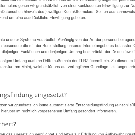
formulars gehen wir grundsätzlich von einer konkludenten Einwilligung zur N
 imDatenschutzhinweis des jeweiligen Kontaktformulars. Sollten ausnahmswei
nzend um eine ausdrückliche Einwilligung gebeten.
alb unserer Systeme verarbeitet. Abhängig von der Art der personenbezogen
nsbesondere die mit der Bereitstellung unseres Internetangebotes befassten 
 diejenigen Funktionen und denjenigen Umfang beschränkt, der für den jeweili
ssigen Umfang auch an Dritte außerhalb der TLRZ übermitteln. Zu diesen ex
nkfurt am Main), welcher für uns auf vertraglicher Grundlage Leistungen erb
.
ungsfindung eingesetzt?
 wir grundsätzlich keine automatisierte Entscheidungsfindung (einschließli
ie hierüber im rechtlich vorgesehenen Umfang gesondert informieren.
chert?
wir dazu gesetzlich verpflichtet sind (etwa zur Erfüllung von Aufbewahrungs