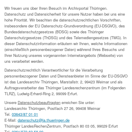
Wir freuen uns über Ihren Besuch im Archivportal Thüringen.
Datenschutz und Datensicherheit für unsere Nutzer haben bei uns eine
hohe Priorität. Wir beachten die datenschutzrechtlichen Vorschriften,
insbesondere der EU Datenschutz-Grundverordnung (EU-DSGVO), des
Bundesdatenschutzgesetzes (BDSG) sowie des Thüringer
Datenschutzgesetzes (ThDSG) und des Telemediengesetzes (TMG). In
dieser Datenschutzinformation erläutern wir Ihnen, welche Informationen
(einschließlich personenbezogener Daten) während Ihres Besuchs und
Ihrer Nutzung unseres vorgenannten Internetangebots (Webseite) von
uns verarbeitet werden.
Datenschutzrechtlich Verantwortlicher für die Verarbeitung
personenbezogener Daten und Diensteanbieter im Sinne der EU-DSGVO
ist das Landesarchiv Thüringen, Marstallstr. 2, 99423 Weimar und als
Auftragsverarbeiter das Thüringer Landesrechenzentrum (im Folgenden
TLRZ), Ludwig-Erhard-Ring 2, 99099 Erfurt.
Unsere
Datenschutzbeauftragten
erreichen Sie unter:
Landesarchiv Thüringen, Postfach 27 26, 99408 Weimar
Tel.
03643/87 01 01
E-Mail:
datenschutz@la.thueringen.de
Thüringer LandesRechenZentrum, Postfach 80 03 05, 99029 Erfurt
Tel.
0361/573 63 58 00