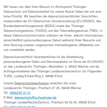
Wir freuen uns über Ihren Besuch im Archivportal Thüringen.
Datenschutz und Datensicherheit für unsere Nutzer haben bei uns eine
hohe Priorität. Wir beachten die datenschutzrechtlichen Vorschriften,
insbesondere der EU Datenschutz-Grundverordnung (EU-DSGVO), des
Bundesdatenschutzgesetzes (BDSG) sowie des Thüringer
Datenschutzgesetzes (ThDSG) und des Telemediengesetzes (TMG). In
dieser Datenschutzinformation erläutern wir Ihnen, welche Informationen
(einschließlich personenbezogener Daten) während Ihres Besuchs und
Ihrer Nutzung unseres vorgenannten Internetangebots (Webseite) von
uns verarbeitet werden.
Datenschutzrechtlich Verantwortlicher für die Verarbeitung
personenbezogener Daten und Diensteanbieter im Sinne der EU-DSGVO
ist das Landesarchiv Thüringen, Marstallstr. 2, 99423 Weimar und als
Auftragsverarbeiter das Thüringer Landesrechenzentrum (im Folgenden
TLRZ), Ludwig-Erhard-Ring 2, 99099 Erfurt.
Unsere
Datenschutzbeauftragten
erreichen Sie unter:
Landesarchiv Thüringen, Postfach 27 26, 99408 Weimar
Tel.
03643/87 01 01
E-Mail:
datenschutz@la.thueringen.de
Thüringer LandesRechenZentrum, Postfach 80 03 05, 99029 Erfurt
Tel.
0361/573 63 58 00