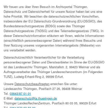
Wir freuen uns über Ihren Besuch im Archivportal Thüringen.
Datenschutz und Datensicherheit für unsere Nutzer haben bei uns eine
hohe Priorität. Wir beachten die datenschutzrechtlichen Vorschriften,
insbesondere der EU Datenschutz-Grundverordnung (EU-DSGVO), des
Bundesdatenschutzgesetzes (BDSG) sowie des Thüringer
Datenschutzgesetzes (ThDSG) und des Telemediengesetzes (TMG). In
dieser Datenschutzinformation erläutern wir Ihnen, welche Informationen
(einschließlich personenbezogener Daten) während Ihres Besuchs und
Ihrer Nutzung unseres vorgenannten Internetangebots (Webseite) von
uns verarbeitet werden.
Datenschutzrechtlich Verantwortlicher für die Verarbeitung
personenbezogener Daten und Diensteanbieter im Sinne der EU-DSGVO
ist das Landesarchiv Thüringen, Marstallstr. 2, 99423 Weimar und als
Auftragsverarbeiter das Thüringer Landesrechenzentrum (im Folgenden
TLRZ), Ludwig-Erhard-Ring 2, 99099 Erfurt.
Unsere
Datenschutzbeauftragten
erreichen Sie unter:
Landesarchiv Thüringen, Postfach 27 26, 99408 Weimar
Tel.
03643/87 01 01
E-Mail:
datenschutz@la.thueringen.de
Thüringer LandesRechenZentrum, Postfach 80 03 05, 99029 Erfurt
Tel.
0361/573 63 58 00