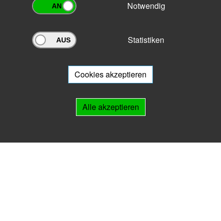
Notwendig
Statistiken
Archivportal Thüringen
Sie wollen mit Ihrem Archiv am Archivportal teilnehmen? Gern stehen
wir
Ihnen beratend zur Seite.
Cookies akzeptieren
Links
Alle akzeptieren
IMPRESSUM
HILFE
Kontakt
Landesarchiv Thüringen