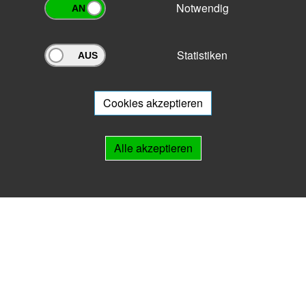
Notwendig
Statistiken
Archivportal Thüringen
Sie wollen mit Ihrem Archiv am Archivportal teilnehmen? Gern stehen
wir
Ihnen beratend zur Seite.
Cookies akzeptieren
Links
Alle akzeptieren
IMPRESSUM
HILFE
Kontakt
Landesarchiv Thüringen