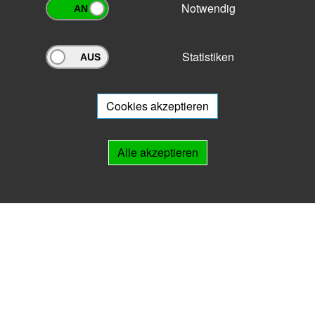
Notwendig
Statistiken
Archivportal Thüringen
Sie wollen mit Ihrem Archiv am Archivportal teilnehmen? Gern stehen
wir
Ihnen beratend zur Seite.
Cookies akzeptieren
Links
Alle akzeptieren
IMPRESSUM
HILFE
Kontakt
Landesarchiv Thüringen