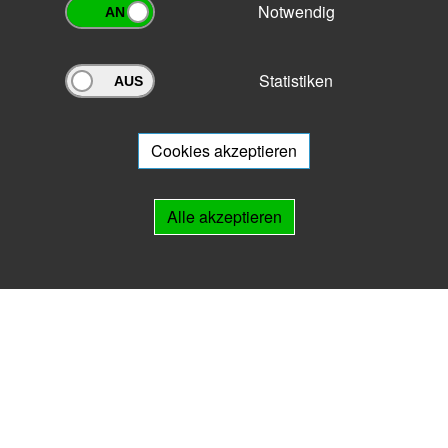
Notwendig
Statistiken
Archivportal Thüringen
Sie wollen mit Ihrem Archiv am Archivportal teilnehmen? Gern stehen
wir
Ihnen beratend zur Seite.
Cookies akzeptieren
Links
Alle akzeptieren
IMPRESSUM
HILFE
Kontakt
Landesarchiv Thüringen