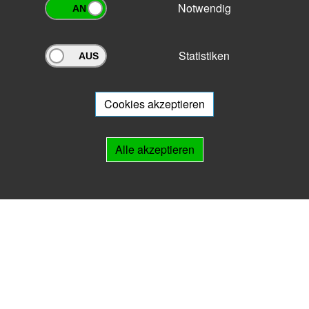
Notwendig
Statistiken
Archivportal Thüringen
Sie wollen mit Ihrem Archiv am Archivportal teilnehmen? Gern stehen
wir
Ihnen beratend zur Seite.
Cookies akzeptieren
Links
Alle akzeptieren
IMPRESSUM
HILFE
Kontakt
Landesarchiv Thüringen