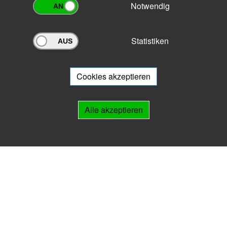
Notwendig
Statistiken
Archivportal Thüringen
Sie wollen mit Ihrem Archiv am Archivportal teilnehmen? Gern stehen
wir
Ihnen beratend zur Seite.
Cookies akzeptieren
Links
Alle akzeptieren
IMPRESSUM
HILFE
Kontakt
Landesarchiv Thüringen