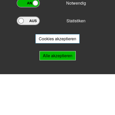
Notwendig
Statistiken
Archivportal Thüringen
Sie wollen mit Ihrem Archiv am Archivportal teilnehmen? Gern stehen
wir
Ihnen beratend zur Seite.
Cookies akzeptieren
Links
Alle akzeptieren
IMPRESSUM
HILFE
Kontakt
Landesarchiv Thüringen