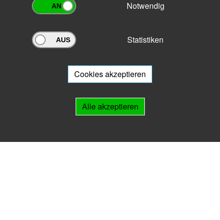
Notwendig
Statistiken
Archivportal Thüringen
Sie wollen mit Ihrem Archiv am Archivportal teilnehmen? Gern stehen
wir
Ihnen beratend zur Seite.
Cookies akzeptieren
Links
Alle akzeptieren
IMPRESSUM
HILFE
Kontakt
Landesarchiv Thüringen