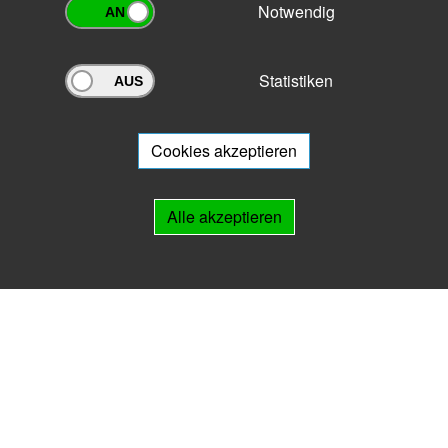
Notwendig
Statistiken
Archivportal Thüringen
Sie wollen mit Ihrem Archiv am Archivportal teilnehmen? Gern stehen
wir
Ihnen beratend zur Seite.
Cookies akzeptieren
Links
Alle akzeptieren
IMPRESSUM
HILFE
Kontakt
Landesarchiv Thüringen