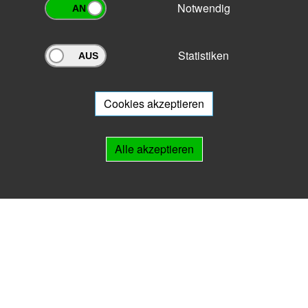
Notwendig
Statistiken
Archivportal Thüringen
Sie wollen mit Ihrem Archiv am Archivportal teilnehmen? Gern stehen
wir
Ihnen beratend zur Seite.
Cookies akzeptieren
Links
Alle akzeptieren
IMPRESSUM
HILFE
Kontakt
Landesarchiv Thüringen