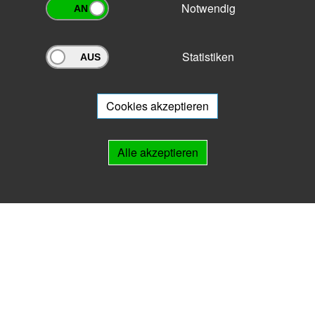
Notwendig
Statistiken
Archivportal Thüringen
Sie wollen mit Ihrem Archiv am Archivportal teilnehmen? Gern stehen
wir
Ihnen beratend zur Seite.
Cookies akzeptieren
Links
Alle akzeptieren
IMPRESSUM
HILFE
Kontakt
Landesarchiv Thüringen