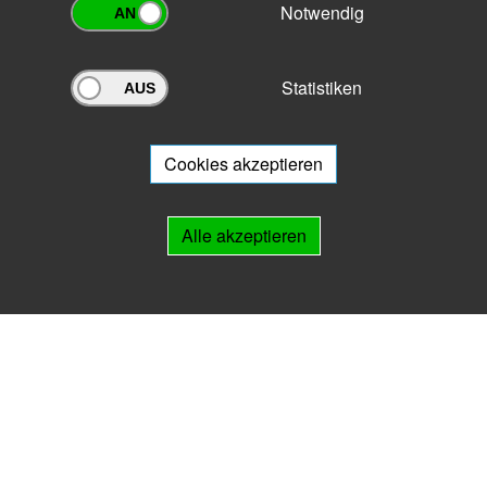
Notwendig
Statistiken
Archivportal Thüringen
Sie wollen mit Ihrem Archiv am Archivportal teilnehmen? Gern stehen
wir
Ihnen beratend zur Seite.
Cookies akzeptieren
Links
Alle akzeptieren
IMPRESSUM
HILFE
Kontakt
Landesarchiv Thüringen