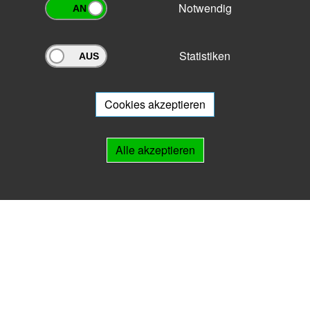
Notwendig
Statistiken
Archivportal Thüringen
Sie wollen mit Ihrem Archiv am Archivportal teilnehmen? Gern stehen
wir
Ihnen beratend zur Seite.
Cookies akzeptieren
Links
Alle akzeptieren
IMPRESSUM
HILFE
Kontakt
Landesarchiv Thüringen