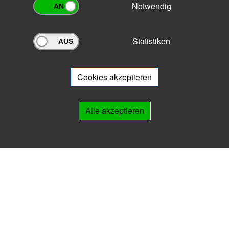
Notwendig
Statistiken
Archivportal Thüringen
Sie wollen mit Ihrem Archiv am Archivportal teilnehmen? Gern stehen
wir
Ihnen beratend zur Seite.
Cookies akzeptieren
Links
Alle akzeptieren
IMPRESSUM
HILFE
Kontakt
Landesarchiv Thüringen