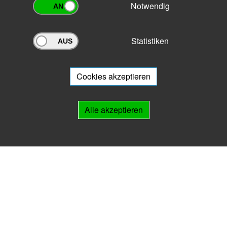
Notwendig
Statistiken
Archivportal Thüringen
Sie wollen mit Ihrem Archiv am Archivportal teilnehmen? Gern stehen
wir
Ihnen beratend zur Seite.
Cookies akzeptieren
Links
Alle akzeptieren
IMPRESSUM
HILFE
Kontakt
Landesarchiv Thüringen