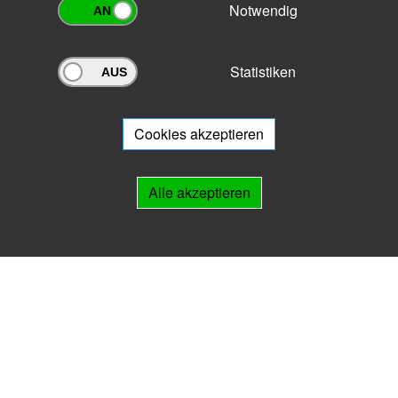
Notwendig
Statistiken
Archivportal Thüringen
Sie wollen mit Ihrem Archiv am Archivportal teilnehmen? Gern stehen
wir
Ihnen beratend zur Seite.
Cookies akzeptieren
Links
Alle akzeptieren
IMPRESSUM
HILFE
Kontakt
Landesarchiv Thüringen