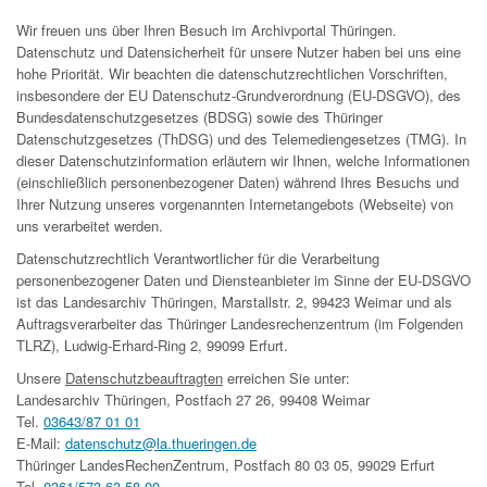
Wir freuen uns über Ihren Besuch im Archivportal Thüringen.
Datenschutz und Datensicherheit für unsere Nutzer haben bei uns eine
hohe Priorität. Wir beachten die datenschutzrechtlichen Vorschriften,
insbesondere der EU Datenschutz-Grundverordnung (EU-DSGVO), des
Bundesdatenschutzgesetzes (BDSG) sowie des Thüringer
Datenschutzgesetzes (ThDSG) und des Telemediengesetzes (TMG). In
dieser Datenschutzinformation erläutern wir Ihnen, welche Informationen
(einschließlich personenbezogener Daten) während Ihres Besuchs und
Ihrer Nutzung unseres vorgenannten Internetangebots (Webseite) von
uns verarbeitet werden.
Datenschutzrechtlich Verantwortlicher für die Verarbeitung
personenbezogener Daten und Diensteanbieter im Sinne der EU-DSGVO
ist das Landesarchiv Thüringen, Marstallstr. 2, 99423 Weimar und als
Auftragsverarbeiter das Thüringer Landesrechenzentrum (im Folgenden
TLRZ), Ludwig-Erhard-Ring 2, 99099 Erfurt.
Unsere
Datenschutzbeauftragten
erreichen Sie unter:
Landesarchiv Thüringen, Postfach 27 26, 99408 Weimar
Tel.
03643/87 01 01
E-Mail:
datenschutz@la.thueringen.de
Thüringer LandesRechenZentrum, Postfach 80 03 05, 99029 Erfurt
Tel.
0361/573 63 58 00