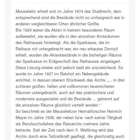
Meuselwitz erhielt erst im Jahre 1874 das Stadtrecht, dem
entsprechend sind die Bestände nicht so umfangreich wie in
anderen vergleichbaren Orten ähnlicher Größe.
Bis 1924 waren die Akten in keinem besonderen Raum
aufbewahrt, sie wurden alle in den einzelnen Amtsräumen
des Rathauses hinterlegt. Als die Sparkasse, die im
Rathaus mit untergebracht war, ein neu erbautes Domizil
erhielt, wurden die Aktenbestände in die bisherigen Räume
der Sparkasse im Erdgeschoß des Rathauses eingelagert.
Diese Lösung erwies sich jedoch bald als unzureichend. So
wurde im Jahre 1937 im Ratshof ein Nebengebäude
errichtet, in dessen oberem Stockwerk das Archiv „... in drei
schönen großen, hellen und vollkommen feuersicheren
Räumen untergebracht, auch auf das praktischste und
modernste ausgestattet und die Bestände ... getrennt auf
die einzelnen Räume glücklich verteilt worden.“
So beschrieb es der Meuselwitzer Heimatforscher Heinrich
Meyer im Jahre 1938, der neben bzw. nach seiner Tätigkeit
als Berufsschullehrer das Ratsarchiv mehrere Jahre
betreute. Seit der Zeit nach dem II. Weltkrieg wird das
Archiv durch eine Teilzeitkraft gepflegt, die gleichzeitig auch