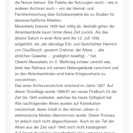
die Nutzer betreut. Die Palette der Nutzungen reicht – wie in
anderen Archiven auch – von der Heimat- und
Familienforschung über Schülerprojekte bis zu Studien für
wissenschaftliche Arbeiten.
Meuselwitz brannte 1639 fast völlig ab, deshalb gehen die
Aktenbestände kaum hinter diese Zeit zurück. Als das
älteste Datum in einer Akte wird der 12. Juli 1592
aufgeführt, als „der damalige Erb- und Gerichtsherr Heinrich
von Claußbruch, genannt Crahmer, der Ältere ... alle
ehrlichen Gewerbe ... gnädiglich bewilligt...“ hat.
Obwohl Meuselwitz im II. Weltkrieg schwer zerstört war,
blieb das Rathaus mit seinem Nebengebäude verschont und
an den Aktenbeständen sind keine Kriegsverluste zu
verzeichnen.
Das erste Archivverzeichnis entstand im Jahre 1927. Auf
dieser Grundlage wurde 1966/67 ein neues Findbuch für die
Zeit bis 1945 erarbeitet, welches bis heute Gültigkeit hat.
Alle nachfolgenden Akten wurden auf Karteikarten
verzeichnet, deren Inhalt in den letzten Jahren in
elektronische Medien übernommen wurde. Dieser Prozess
ist jedoch noch nicht abgeschlossen. Auch ist ein Teil der
Akten aus der Zeit nach 1945 noch nicht katalogisiert.
Auf Grund räumlicher Unzulänglichkeiten und eines immer