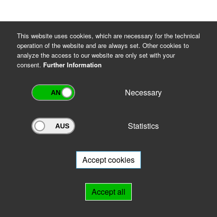
This website uses cookies, which are necessary for the technical
operation of the website and are always set. Other cookies to
analyze the access to our website are only set with your
consent.
Further Information
Necessary
Statistics
Archivportal Thüringen
Do you want to participate in the archive portal with your archive?
We
will be happy to advise you.
Accept cookies
Links
Accept all