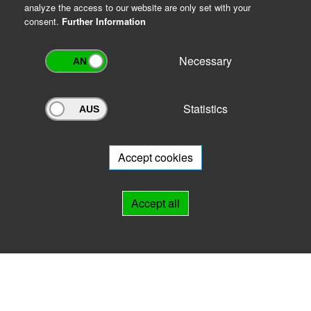
analyze the access to our website are only set with your
consent.
Further Information
Necessary
Statistics
Archivportal Thüringen
Do you want to participate in the archive portal with your archive?
We
will be happy to advise you.
Accept cookies
Links
Accept all
IMPRINT
HELP
Contact