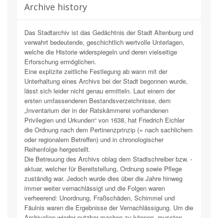
Archive history
Das Stadtarchiv ist das Gedächtnis der Stadt Altenburg und
verwahrt bedeutende, geschichtlich wertvolle Unterlagen,
welche die Historie widerspiegeln und deren vielseitige
Erforschung ermöglichen.
Eine explizite zeitliche Festlegung ab wann mit der
Unterhaltung eines Archivs bei der Stadt begonnen wurde,
lässt sich leider nicht genau ermitteln. Laut einem der
ersten umfassenderen Bestandsverzeichnisse, dem
„Inventarium der in der Ratskämmerei vorhandenen
Privilegien und Urkunden“ von 1638, hat Friedrich Eichler
die Ordnung nach dem Pertinenzprinzip (= nach sachlichem
oder regionalem Betreffen) und in chronologischer
Reihenfolge hergestellt.
Die Betreuung des Archivs oblag dem Stadtschreiber bzw. -
aktuar, welcher für Bereitstellung, Ordnung sowie Pflege
zuständig war. Jedoch wurde dies über die Jahre hinweg
immer weiter vernachlässigt und die Folgen waren
verheerend: Unordnung, Fraßschäden, Schimmel und
Fäulnis waren die Ergebnisse der Vernachlässigung. Um die
Archivalien wieder nutzbar machen zu können, mussten