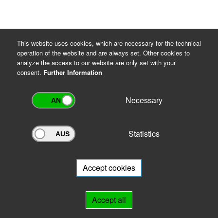
This website uses cookies, which are necessary for the technical
operation of the website and are always set. Other cookies to
analyze the access to our website are only set with your
consent.
Further Information
Necessary
Statistics
Archivportal Thüringen
Do you want to participate in the archive portal with your archive?
We
will be happy to advise you.
Accept cookies
Links
Accept all