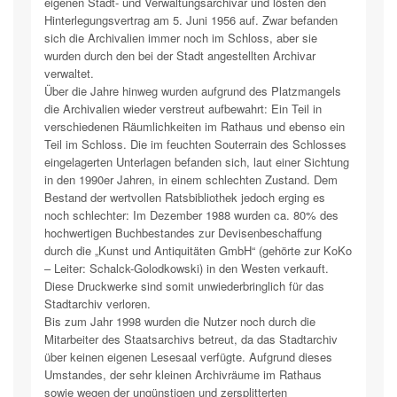
eigenen Stadt- und Verwaltungsarchivar und lösten den
Hinterlegungsvertrag am 5. Juni 1956 auf. Zwar befanden
sich die Archivalien immer noch im Schloss, aber sie
wurden durch den bei der Stadt angestellten Archivar
verwaltet.
Über die Jahre hinweg wurden aufgrund des Platzmangels
die Archivalien wieder verstreut aufbewahrt: Ein Teil in
verschiedenen Räumlichkeiten im Rathaus und ebenso ein
Teil im Schloss. Die im feuchten Souterrain des Schlosses
eingelagerten Unterlagen befanden sich, laut einer Sichtung
in den 1990er Jahren, in einem schlechten Zustand. Dem
Bestand der wertvollen Ratsbibliothek jedoch erging es
noch schlechter: Im Dezember 1988 wurden ca. 80% des
hochwertigen Buchbestandes zur Devisenbeschaffung
durch die „Kunst und Antiquitäten GmbH“ (gehörte zur KoKo
– Leiter: Schalck-Golodkowski) in den Westen verkauft.
Diese Druckwerke sind somit unwiederbringlich für das
Stadtarchiv verloren.
Bis zum Jahr 1998 wurden die Nutzer noch durch die
Mitarbeiter des Staatsarchivs betreut, da das Stadtarchiv
über keinen eigenen Lesesaal verfügte. Aufgrund dieses
Umstandes, der sehr kleinen Archivräume im Rathaus
sowie wegen der ungünstigen und zersplitterten