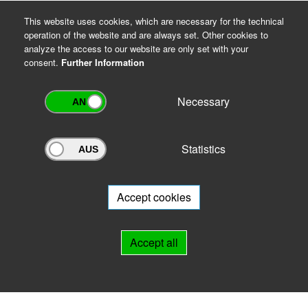
This website uses cookies, which are necessary for the technical
operation of the website and are always set. Other cookies to
analyze the access to our website are only set with your
consent.
Further Information
Necessary
Statistics
Archivportal Thüringen
Do you want to participate in the archive portal with your archive?
We
will be happy to advise you.
Accept cookies
Links
Accept all
IMPRINT
HELP