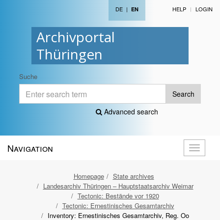
DE
|
HELP
LOGIN
EN
Archivportal
Thüringen
Suche
Search
Advanced search
Navigation
Toggle
navigati
Homepage
State archives
Landesarchiv Thüringen – Hauptstaatsarchiv Weimar
Tectonic: Bestände vor 1920
Tectonic: Ernestinisches Gesamtarchiv
Inventory: Ernestinisches Gesamtarchiv, Reg. Oo