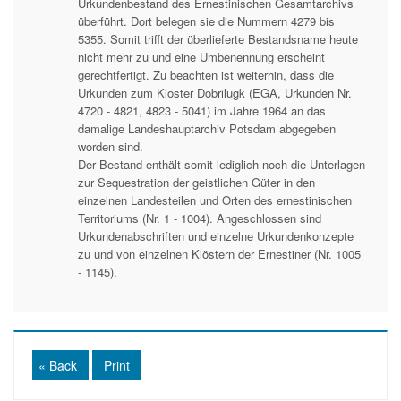
Urkundenbestand des Ernestinischen Gesamtarchivs
überführt. Dort belegen sie die Nummern 4279 bis
5355. Somit trifft der überlieferte Bestandsname heute
nicht mehr zu und eine Umbenennung erscheint
gerechtfertigt. Zu beachten ist weiterhin, dass die
Urkunden zum Kloster Dobrilugk (EGA, Urkunden Nr.
4720 - 4821, 4823 - 5041) im Jahre 1964 an das
damalige Landeshauptarchiv Potsdam abgegeben
worden sind.
Der Bestand enthält somit lediglich noch die Unterlagen
zur Sequestration der geistlichen Güter in den
einzelnen Landesteilen und Orten des ernestinischen
Territoriums (Nr. 1 - 1004). Angeschlossen sind
Urkundenabschriften und einzelne Urkundenkonzepte
zu und von einzelnen Klöstern der Ernestiner (Nr. 1005
- 1145).
« Back
Print