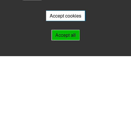
Do you want to participate in the archive portal with your archive?
We
will be happy to advise you.
Accept cookies
Links
Accept all
IMPRINT
HELP
Contact
Landesarchiv Thüringen
Marstallstr. 2
99423 Weimar